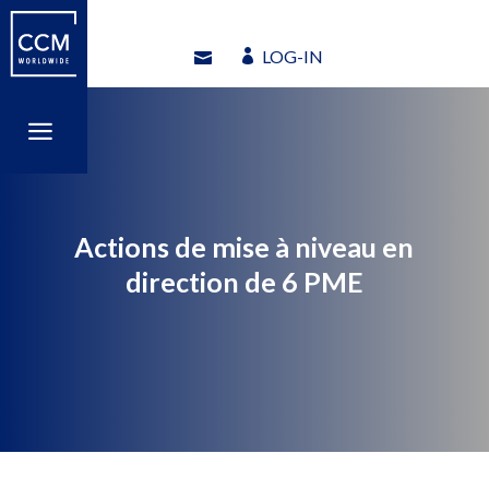
LOG-IN
LOG-IN
a
a
Actions de mise à niveau en
direction de 6 PME