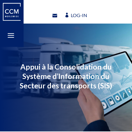
LOG-IN
LOG-IN
a
a
Appui à la Consolidation du
Système d’Information du
Secteur des transports (SIS)