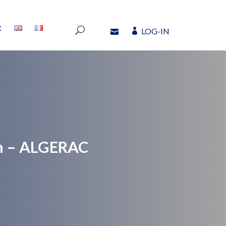
t
LOG-IN
t
LOG-IN
on – ALGERAC