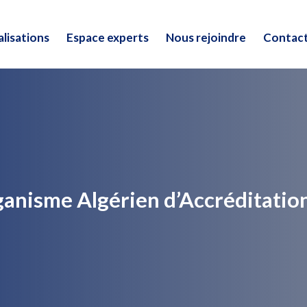
lisations
Espace experts
Nous rejoindre
Contac
lisations
Espace experts
Nous rejoindre
Contac
rganisme Algérien d’Accréditati