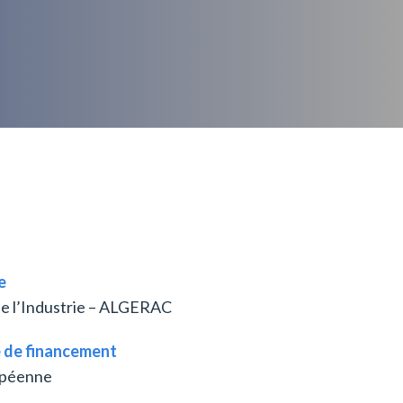
e
de l’Industrie – ALGERAC
 de financement
opéenne