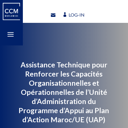
LOG-IN
LOG-IN
a
a
Assistance Technique pour
Renforcer les Capacités
Organisationnelles et
Opérationnelles de l’Unité
d’Administration du
Programme d’Appui au Plan
d’Action Maroc/UE (UAP)