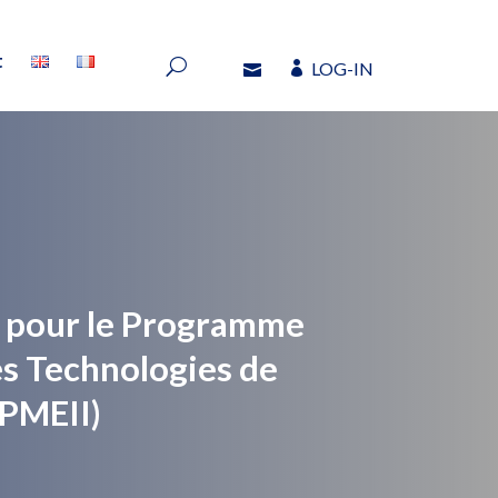
t
LOG-IN
t
LOG-IN
n pour le Programme
es Technologies de
(PMEII)