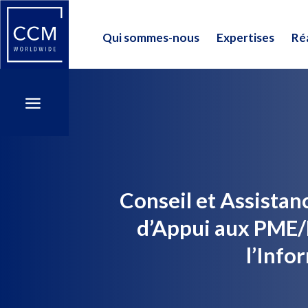
Qui sommes-nous
Expertises
Réa
Qui sommes-nous
Expertises
Réa
a
a
Conseil et Assista
d’Appui aux PME/P
l’Info