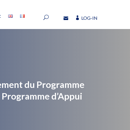
t
LOG-IN
t
LOG-IN
nement du Programme
un Programme d’Appui