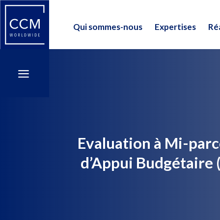
Qui sommes-nous
Expertises
Réa
Qui sommes-nous
Expertises
Réa
a
a
Evaluation à Mi-pa
d’Appui Budgétaire 