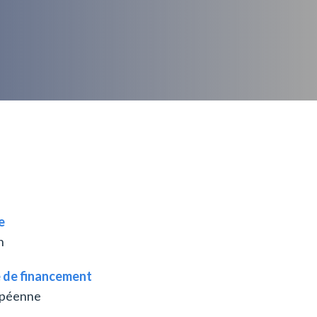
e
n
 de financement
opéenne