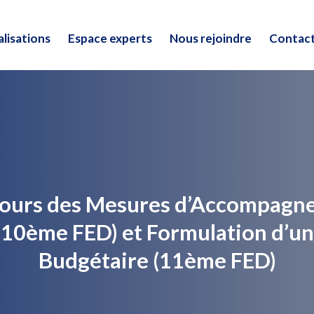
lisations
Espace experts
Nous rejoindre
Contac
lisations
Espace experts
Nous rejoindre
Contac
rcours des Mesures d’Accompag
(10ème FED) et Formulation d’
Budgétaire (11ème FED)