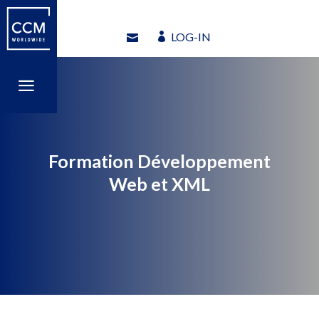
LOG-IN
LOG-IN
a
a
Formation Développement
Web et XML