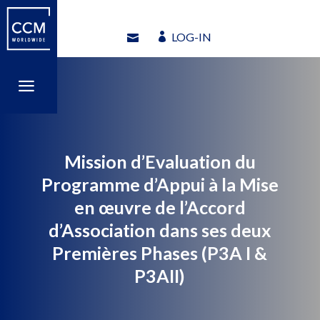
LOG-IN
LOG-IN
a
a
Mission d’Evaluation du
Programme d’Appui à la Mise
en œuvre de l’Accord
d’Association dans ses deux
Premières Phases (P3A I &
P3AII)