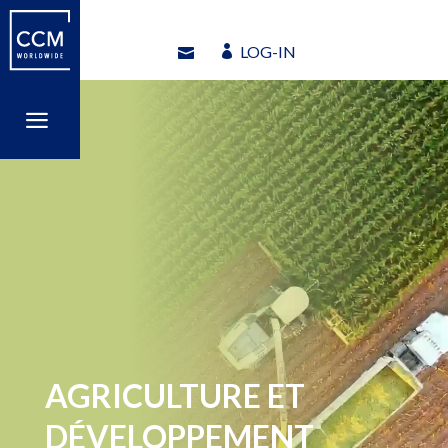
LOG-IN
LOG-IN
a
a
AGRICULTURE ET
DÉVELOPPEMENT