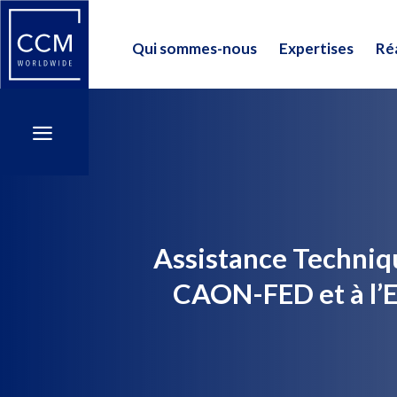
Qui sommes-nous
Expertises
Réa
Qui sommes-nous
Expertises
Réa
a
a
Assistance Techniqu
CAON-FED et à l’