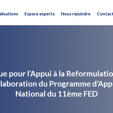
lisations
Espace experts
Nous rejoindre
Contac
lisations
Espace experts
Nous rejoindre
Contac
e pour l’Appui à la Reformulatio
Elaboration du Programme d’Appu
National du 11ème FED