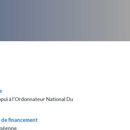
e
ppui à l’Ordonnateur National Du
 de financement
opéenne