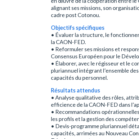
en œuvre de la coopération entre le
alignant ses missions, son organisat
cadre post Cotonou.
Objectifs spécifiques
• Évaluer la structure, le fonctionn
la CAON-FED.
• Reformuler ses missions et respons
Consensus Européen pour le Dével
• Élaborer, avec le régisseur et le
pluriannuel intégrant l’ensemble de
capacités du personnel.
Résultats attendus
• Analyse qualitative des rôles, attr
efficience de la CAON-FED dans l’ap
• Recommandations opérationnelles s
les profils et la gestion des compét
• Devis-programme pluriannuel détai
capacités, arrimées au Nouveau Con