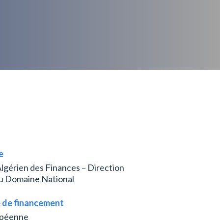
e
lgérien des Finances – Direction
u Domaine National
 de financement
opéenne